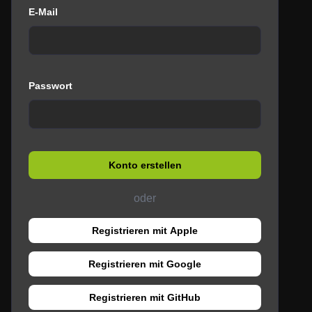
E-Mail
Passwort
Konto erstellen
oder
Registrieren mit Apple
Registrieren mit Google
Registrieren mit GitHub