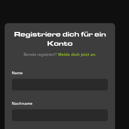
Registriere dich für ein
Konto
Bereits registriert?
Melde dich jetzt an.
Name
Nachname